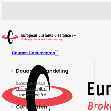
Douane Documenten
Douane afhandeling
Invoeraangifte
Uitvoeraangifte
Transitaangifte
Certificaten