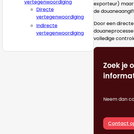
vertegenwoordiging
exporteur) maar o
Directe
de douaneaangif
vertegenwoordiging
Door een directe
Indirecte
douaneprocessen,
vertegenwoordiging
volledige contro
Zoek je 
informat
Neem dan con
Contact 