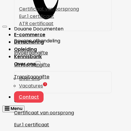
Certificaat van oorsprong
Eur.1 certificaat
ATR certificaat
Douane Documenten
E-commerce
Douane afhandeling
Detachering
Opleiding
Invoeraangifte
Kennisbank
Over ons
Uitvoeraangifte
Transitaangifte
Over ons
1
Vacatures
Contact
Certificaten
Certificaat van oorsprong
Eur.1 certificaat