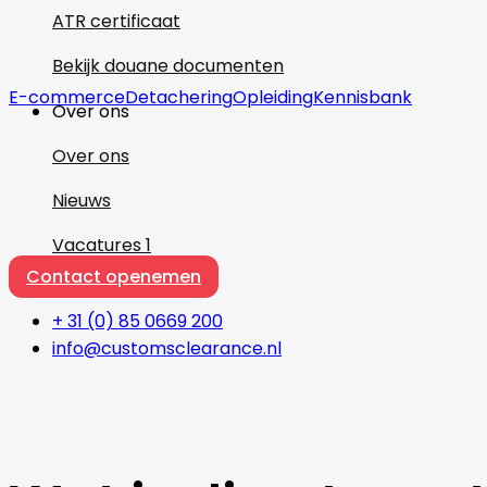
ATR certificaat
Bekijk douane documenten
E-commerce
Detachering
Opleiding
Kennisbank
Over ons
Over ons
Nieuws
Vacatures
1
Contact openemen
+ 31 (0) 85 0669 200
info@customsclearance.nl