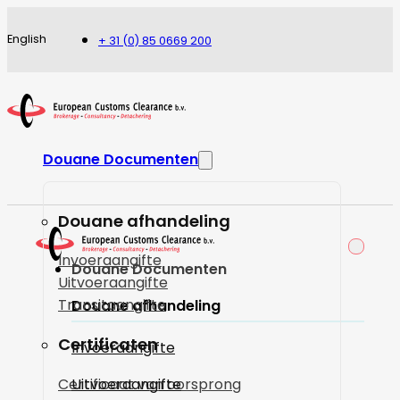
English
+ 31 (0) 85 0669 200
Douane Documenten
Douane afhandeling
Invoeraangifte
Douane Documenten
Uitvoeraangifte
Transitaangifte
Douane afhandeling
Certificaten
Invoeraangifte
Certificaat van oorsprong
Uitvoeraangifte