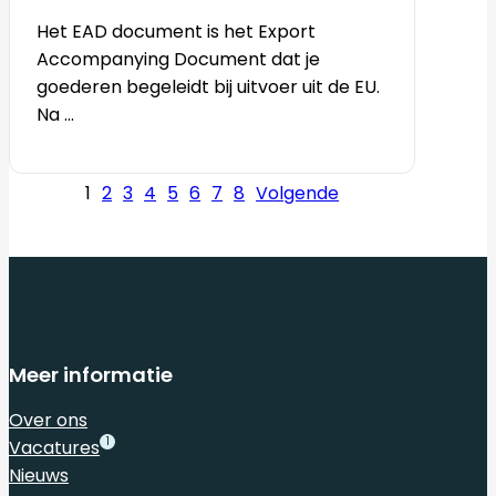
Het EAD document is het Export
Accompanying Document dat je
goederen begeleidt bij uitvoer uit de EU.
Na ...
1
2
3
4
5
6
7
8
Volgende
Meer informatie
Over ons
1
Vacatures
Nieuws