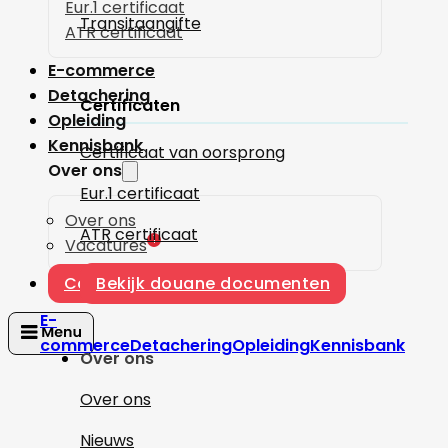
Eur.1 certificaat
Transitaangifte
ATR certificaat
E-commerce
Detachering
Certificaten
Opleiding
Kennisbank
Certificaat van oorsprong
Over ons
Eur.1 certificaat
Over ons
ATR certificaat
1
Vacatures
Contact
Bekijk douane documenten
E-
commerce
Detachering
Opleiding
Kennisbank
Over ons
Over ons
Nieuws