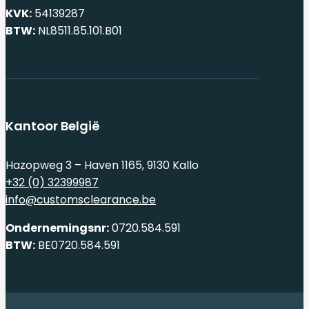
KVK:
54139287
BTW:
NL8511.85.101.B01
Kantoor België
Hazopweg 3 – Haven 1165, 9130 Kallo
+32 (0) 32399987
info@customsclearance.be
Ondernemingsnr:
0720.584.591
BTW:
BE0720.584.591