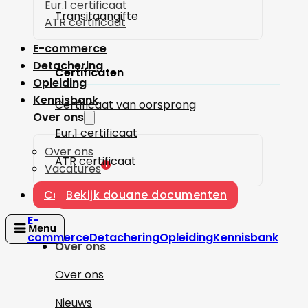
Eur.1 certificaat
Transitaangifte
ATR certificaat
E-commerce
Detachering
Certificaten
Opleiding
Kennisbank
Certificaat van oorsprong
Over ons
Eur.1 certificaat
Over ons
ATR certificaat
1
Vacatures
Contact
Bekijk douane documenten
E-
commerce
Detachering
Opleiding
Kennisbank
Over ons
Over ons
Nieuws