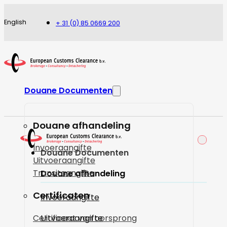
English
+ 31 (0) 85 0669 200
Douane Documenten
Douane afhandeling
Invoeraangifte
Douane Documenten
Uitvoeraangifte
Transitaangifte
Douane afhandeling
Certificaten
Invoeraangifte
Certificaat van oorsprong
Uitvoeraangifte