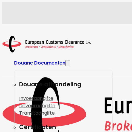
Douane Documenten
Douane afhandeling
Invoeraangifte
Uitvoeraangifte
Transitaangifte
Certificaten