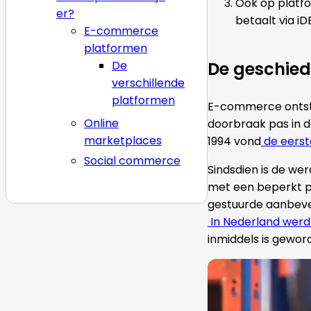
Ook op platf
er?
betaalt via i
E-commerce
platformen
De
De geschie
verschillende
platformen
E-commerce ontsto
Online
doorbraak pas in d
marketplaces
1994 vond
de eerst
Social commerce
Sindsdien is de w
met een beperkt p
gestuurde aanbevel
In Nederland werd 
inmiddels is gewor