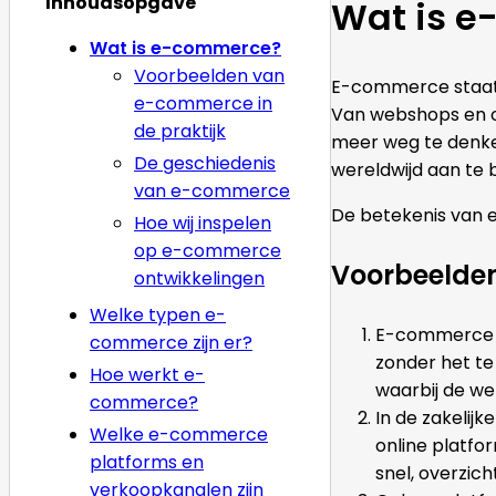
Inhoudsopgave
Wat is 
Wat is e-commerce?
Voorbeelden van
E-commerce staat v
e-commerce in
Van webshops en o
de praktijk
meer weg te denken
De geschiedenis
wereldwijd aan te 
van e-commerce
De betekenis van e
Hoe wij inspelen
op e-commerce
Voorbeelden
ontwikkelingen
Welke typen e-
E-commerce i
commerce zijn er?
zonder het te
Hoe werkt e-
waarbij de we
commerce?
In de zakelijk
Welke e-commerce
online platfo
platforms en
snel, overzic
verkoopkanalen zijn