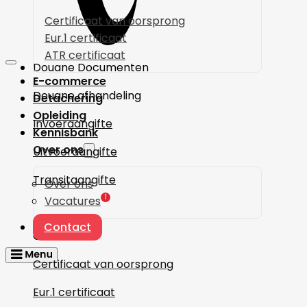
Certificaat van oorsprong
Eur.1 certificaat
ATR certificaat
Douane Documenten
E-commerce
Douane afhandeling
Detachering
Opleiding
Invoeraangifte
Kennisbank
Over ons
Uitvoeraangifte
Transitaangifte
Over ons
1
Vacatures
Contact
Certificaten
Certificaat van oorsprong
Eur.1 certificaat