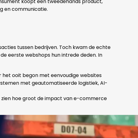
onsument koopt een tweedehands product,
ing en communicatie.
sacties tussen bedrijven. Toch kwam de echte
n de eerste webshops hun intrede deden. In
r het ooit begon met eenvoudige websites
temen met geautomatiseerde logistiek, AI-
at zien hoe groot de impact van e-commerce