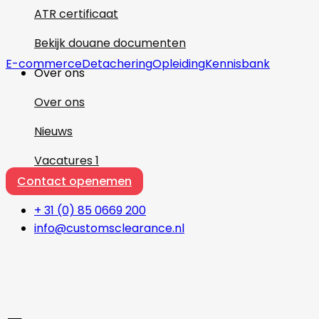
ATR certificaat
Bekijk douane documenten
E-commerce
Detachering
Opleiding
Kennisbank
Over ons
Over ons
Nieuws
Vacatures
1
Contact openemen
+ 31 (0) 85 0669 200
info@customsclearance.nl