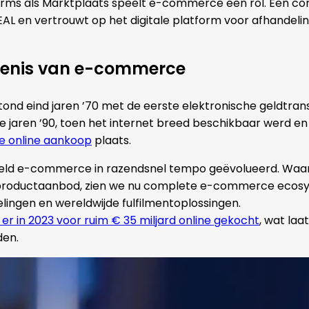
orms als Marktplaats speelt e-commerce een rol. Een c
DEAL en vertrouwt op het digitale platform voor afhandel
denis van e-commerce
nd eind jaren ’70 met de eerste elektronische geldtran
e jaren ’90, toen het internet breed beschikbaar werd e
e online aankoop
plaats.
ereld e-commerce in razendsnel tempo geëvolueerd. Waa
roductaanbod, zien we nu complete e-commerce ecosys
ingen en wereldwijde fulfilmentoplossingen.
er in 2023 voor ruim € 35 miljard online gekocht
, wat la
den.