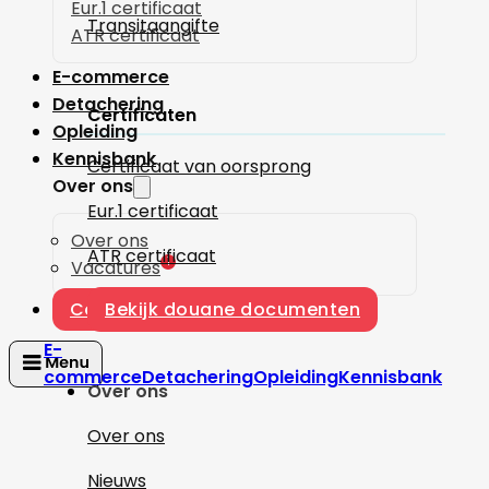
Eur.1 certificaat
Transitaangifte
ATR certificaat
E-commerce
Detachering
Certificaten
Opleiding
Kennisbank
Certificaat van oorsprong
Over ons
Eur.1 certificaat
Over ons
ATR certificaat
1
Vacatures
Contact
Bekijk douane documenten
E-
commerce
Detachering
Opleiding
Kennisbank
Over ons
Over ons
Nieuws