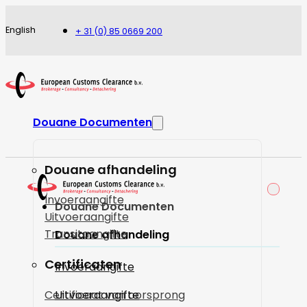
English
+ 31 (0) 85 0669 200
Douane Documenten
Douane afhandeling
Invoeraangifte
Douane Documenten
Uitvoeraangifte
Transitaangifte
Douane afhandeling
Certificaten
Invoeraangifte
Certificaat van oorsprong
Uitvoeraangifte