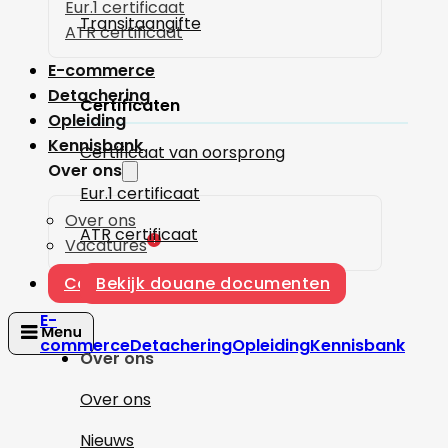
Eur.1 certificaat
Transitaangifte
ATR certificaat
E-commerce
Detachering
Certificaten
Opleiding
Kennisbank
Certificaat van oorsprong
Over ons
Eur.1 certificaat
Over ons
ATR certificaat
1
Vacatures
Contact
Bekijk douane documenten
E-
commerce
Detachering
Opleiding
Kennisbank
Over ons
Over ons
Nieuws