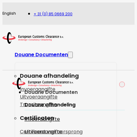
English
+ 31 (0) 85 0669 200
Douane Documenten
Douane afhandeling
Invoeraangifte
Douane Documenten
Uitvoeraangifte
Transitaangifte
Douane afhandeling
Certificaten
Invoeraangifte
Certificaat van oorsprong
Uitvoeraangifte