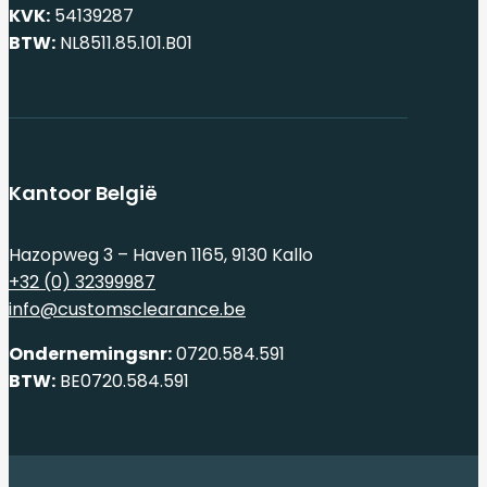
KVK:
54139287
BTW:
NL8511.85.101.B01
Kantoor België
Hazopweg 3 – Haven 1165, 9130 Kallo
+32 (0) 32399987
info@customsclearance.be
Ondernemingsnr:
0720.584.591
BTW:
BE0720.584.591