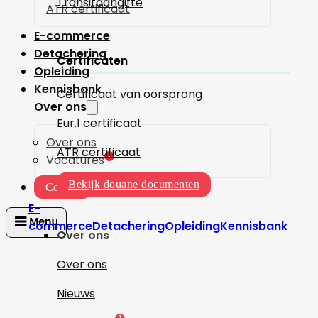
Transitaangifte
ATR certificaat
E-commerce
Detachering
Certificaten
Opleiding
Kennisbank
Certificaat van oorsprong
Over ons
Eur.1 certificaat
Over ons
ATR certificaat
1
Vacatures
Bekijk douane documenten
Contact
E-
commerce
Detachering
Opleiding
Kennisbank
Over ons
Over ons
Nieuws