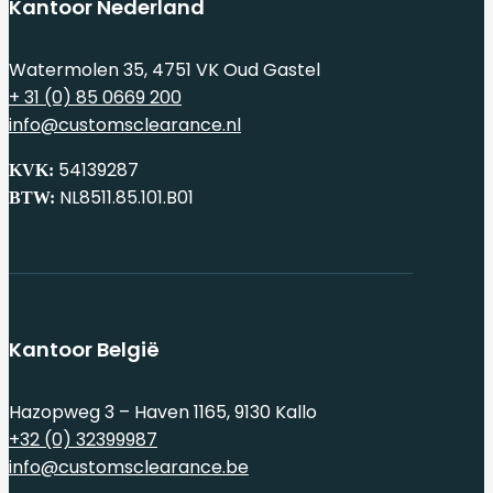
Kantoor Nederland
Watermolen 35, 4751 VK Oud Gastel
+ 31 (0) 85 0669 200
info@customsclearance.nl
54139287
KVK:
NL8511.85.101.B01
BTW:
Kantoor België
Hazopweg 3 – Haven 1165, 9130 Kallo
+32 (0) 32399987
info@customsclearance.be