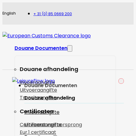
English
+ 31 (0) 85 0669 200
Douane Documenten
Douane afhandeling
Invoeraangifte
Douane Documenten
Uitvoeraangifte
Transitaangifte
Douane afhandeling
Certificaten
Invoeraangifte
Certificaat van oorsprong
Uitvoeraangifte
Eur.1 certificaat