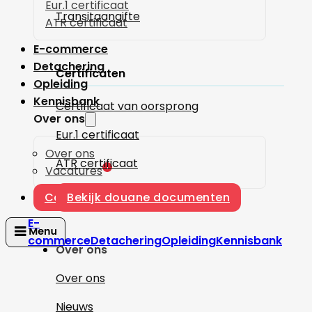
Eur.1 certificaat
Transitaangifte
ATR certificaat
E-commerce
Detachering
Certificaten
Opleiding
Kennisbank
Certificaat van oorsprong
Over ons
Eur.1 certificaat
Over ons
ATR certificaat
1
Vacatures
Contact
Bekijk douane documenten
E-
commerce
Detachering
Opleiding
Kennisbank
Over ons
Over ons
Nieuws