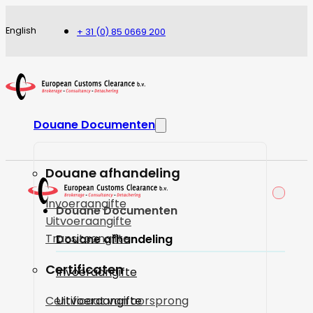
English
+ 31 (0) 85 0669 200
Douane Documenten
Douane afhandeling
Invoeraangifte
Douane Documenten
Uitvoeraangifte
Transitaangifte
Douane afhandeling
Certificaten
Invoeraangifte
Certificaat van oorsprong
Uitvoeraangifte